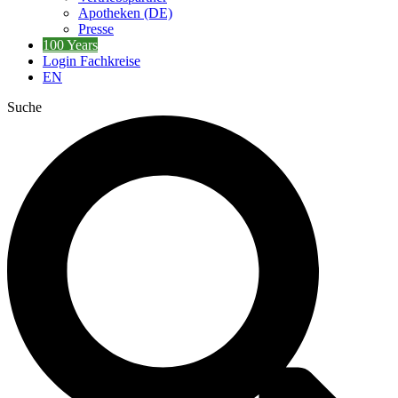
Apotheken (DE)
Presse
100 Years
Login Fachkreise
EN
Suche