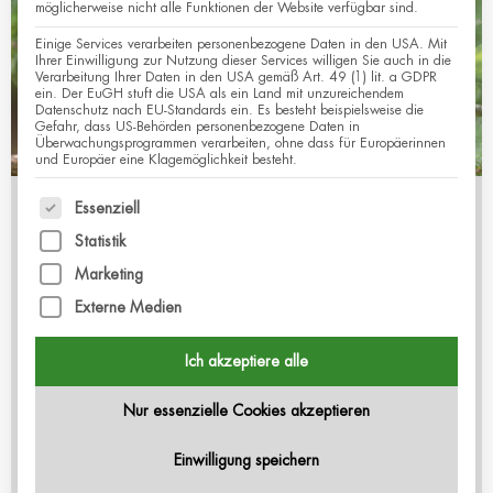
möglicherweise nicht alle Funktionen der Website verfügbar sind.
Einige Services verarbeiten personenbezogene Daten in den USA. Mit
Ihrer Einwilligung zur Nutzung dieser Services willigen Sie auch in die
Verarbeitung Ihrer Daten in den USA gemäß Art. 49 (1) lit. a GDPR
ein. Der EuGH stuft die USA als ein Land mit unzureichendem
Datenschutz nach EU-Standards ein. Es besteht beispielsweise die
Gefahr, dass US-Behörden personenbezogene Daten in
Überwachungsprogrammen verarbeiten, ohne dass für Europäerinnen
und Europäer eine Klagemöglichkeit besteht.
Es folgt eine Liste der Service-Gruppen, für die eine
Essenziell
Anlässlich des internationalen Brustkrebsmonats
lädt das Luzerner Kantonsspital zu einem
Statistik
Informationsanlass rund um das Thema
Marketing
Brustgesundheit ein. In diesem Jahr liegt der
Externe Medien
Fokus darauf, wie Sie Ihre Gesundheit aktiv und
positiv unterstützen können. Die Expertinnen und
Ich akzeptiere alle
Experten geben Ihnen Auskunft, wie Sie
Nur essenzielle Cookies akzeptieren
Achtsamkeit in Ihrem Alltag integrieren können,
welchen Einfluss die Ernährung auf Ihre
Einwilligung speichern
Gesundheit hat und welche phytotherapeutischen