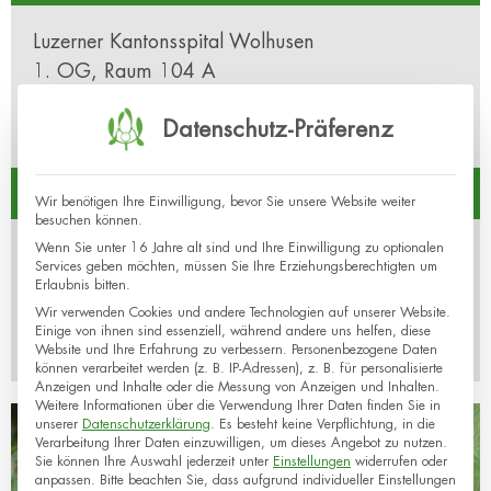
Luzerner Kantonsspital Wolhusen
1. OG, Raum 104 A
Spitalstrasse 50
Datenschutz-Präferenz
6110 Wolhusen
Kontakt
Wir benötigen Ihre Einwilligung, bevor Sie unsere Website weiter
besuchen können.
Wenn Sie unter 16 Jahre alt sind und Ihre Einwilligung zu optionalen
Luzerner Kantonsspital Wolhusen
Services geben möchten, müssen Sie Ihre Erziehungsberechtigten um
041 492 84 05
Erlaubnis bitten.
anmeldung-wolhusen.frauenklinik@luks.ch
Wir verwenden Cookies und andere Technologien auf unserer Website.
Einige von ihnen sind essenziell, während andere uns helfen, diese
Website und Ihre Erfahrung zu verbessern.
Personenbezogene Daten
können verarbeitet werden (z. B. IP-Adressen), z. B. für personalisierte
Anzeigen und Inhalte oder die Messung von Anzeigen und Inhalten.
Weitere Informationen über die Verwendung Ihrer Daten finden Sie in
unserer
Datenschutzerklärung
.
Es besteht keine Verpflichtung, in die
Verarbeitung Ihrer Daten einzuwilligen, um dieses Angebot zu nutzen.
Sie können Ihre Auswahl jederzeit unter
Einstellungen
widerrufen oder
anpassen.
Bitte beachten Sie, dass aufgrund individueller Einstellungen