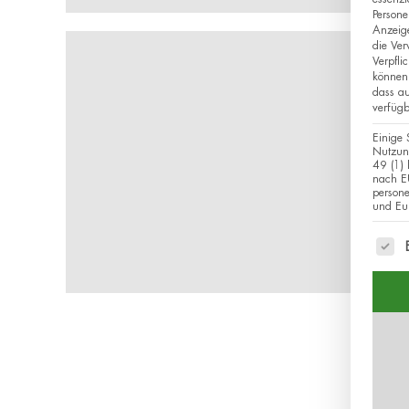
Persone
Anzeig
die Ver
Verpfli
können 
dass au
verfügb
Einige 
Nutzung
49 (1) 
nach EU
person
und Eur
Es fo