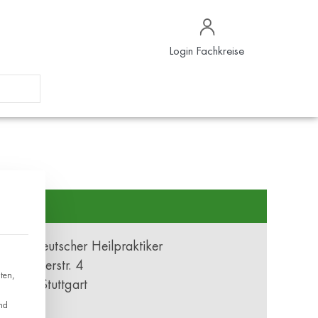
Login Fachkreise
Kontakt
Union Deutscher Heilpraktiker
Danneckerstr. 4
ten,
70182 Stuttgart
nd