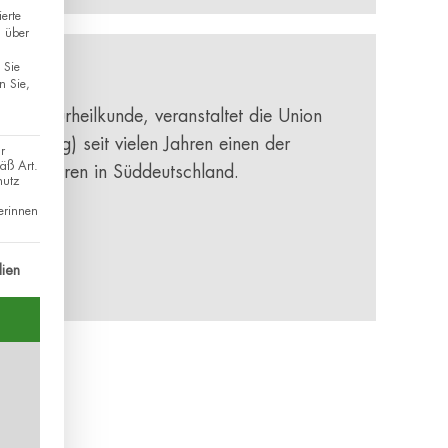
erte
n über
Sie
n Sie,
 Naturheilkunde, veranstaltet die Union
emberg) seit vielen Jahren einen der
r
äß Art.
lverfahren in Süddeutschland.
hutz
erinnen
e/
gung erteilt werden kann. Die erste Service-Gruppe ist ess
ien