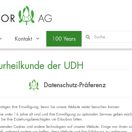
Kontakt
100 Years
urheilkunde der UDH
Datenschutz-Präferenz
Ort
Schwabenlandhalle
ötigen Ihre Einwilligung, bevor Sie unsere Website weiter besuchen können.
Guntram-Palm-Platz 1,
e unter 16 Jahre alt sind und Ihre Einwilligung zu optionalen Services geben möch
70734 Fellbach
Sie Ihre Erziehungsberechtigten um Erlaubnis bitten.
DEUTSCHLAND
wenden Cookies und andere Technologien auf unserer Website. Einige von ihnen si
ell, während andere uns helfen, diese Website und Ihre Erfahrung zu verbessern.