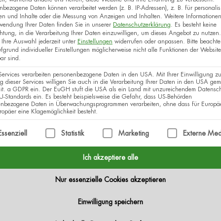
nbezogene Daten können verarbeitet werden (z. B. IP-Adressen), z. B. für personalisi
en und Inhalte oder die Messung von Anzeigen und Inhalten.
Weitere Informatione
wendung Ihrer Daten finden Sie in unserer
Datenschutzerklärung
.
Es besteht keine
Süddeutsche Tage der Naturheilkunde» der UDH
chtung, in die Verarbeitung Ihrer Daten einzuwilligen, um dieses Angebot zu nutzen.
Ihre Auswahl jederzeit unter
Einstellungen
widerrufen oder anpassen.
Bitte beachte
fgrund individueller Einstellungen möglicherweise nicht alle Funktionen der Website
Mit dem UDH-Kongress, den Süddeutschen Tagen der
ar sind.
Deutscher Heilpraktiker (Landesverband Baden-Württ
Services verarbeiten personenbezogene Daten in den USA. Mit Ihrer Einwilligung zu
 dieser Services willigen Sie auch in die Verarbeitung Ihrer Daten in den USA gem
grössten Fachkongresse rund um komplementäre Hei
lit. a GDPR ein. Der EuGH stuft die USA als ein Land mit unzureichendem Datensc
-Standards ein. Es besteht beispielsweise die Gefahr, dass US-Behörden
enbezogene Daten in Überwachungsprogrammen verarbeiten, ohne dass für Europä
Mehr Info und Anmeldung:
https://udh-kongress.d
opäer eine Klagemöglichkeit besteht.
lgt eine Liste der Service-Gruppen, für die eine Einwilli
Essenziell
Statistik
Marketing
Externe Med
Anmelden
Zum Kalender hinzufügen
Ich akzeptiere alle
Nur essenzielle Cookies akzeptieren
Einwilligung speichern