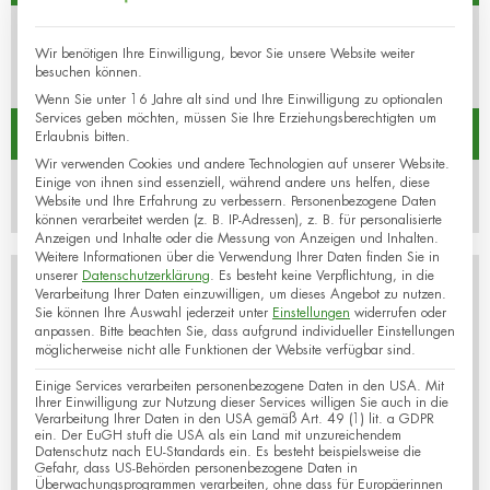
Online,
Wir benötigen Ihre Einwilligung, bevor Sie unsere Website weiter
Microsoft Teams Webinar
besuchen können.
Wenn Sie unter 16 Jahre alt sind und Ihre Einwilligung zu optionalen
Services geben möchten, müssen Sie Ihre Erziehungsberechtigten um
Kontakt
Erlaubnis bitten.
Wir verwenden Cookies und andere Technologien auf unserer Website.
Einige von ihnen sind essenziell, während andere uns helfen, diese
Iscador AG
Website und Ihre Erfahrung zu verbessern.
Personenbezogene Daten
können verarbeitet werden (z. B. IP-Adressen), z. B. für personalisierte
Anzeigen und Inhalte oder die Messung von Anzeigen und Inhalten.
Weitere Informationen über die Verwendung Ihrer Daten finden Sie in
unserer
Datenschutzerklärung
.
Es besteht keine Verpflichtung, in die
Verarbeitung Ihrer Daten einzuwilligen, um dieses Angebot zu nutzen.
Sie können Ihre Auswahl jederzeit unter
Einstellungen
widerrufen oder
anpassen.
Bitte beachten Sie, dass aufgrund individueller Einstellungen
möglicherweise nicht alle Funktionen der Website verfügbar sind.
Einige Services verarbeiten personenbezogene Daten in den USA. Mit
Ihrer Einwilligung zur Nutzung dieser Services willigen Sie auch in die
Verarbeitung Ihrer Daten in den USA gemäß Art. 49 (1) lit. a GDPR
ein. Der EuGH stuft die USA als ein Land mit unzureichendem
Datenschutz nach EU-Standards ein. Es besteht beispielsweise die
Gefahr, dass US-Behörden personenbezogene Daten in
Überwachungsprogrammen verarbeiten, ohne dass für Europäerinnen