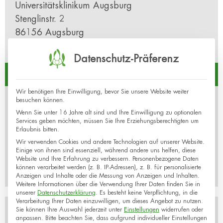
Universitätsklinikum Augsburg
Stenglinstr. 2
86156 Augsburg
DEUTSCHLAND
Datenschutz-Präferenz
Kontakt
Wir benötigen Ihre Einwilligung, bevor Sie unsere Website weiter
besuchen können.
Mamazone e. V.
Wenn Sie unter 16 Jahre alt sind und Ihre Einwilligung zu optionalen
Wilhelm-Hauff-Str. 34
Services geben möchten, müssen Sie Ihre Erziehungsberechtigten um
86161 Augsburg
Erlaubnis bitten.
Tel: 0821 2684191-0
Wir verwenden Cookies und andere Technologien auf unserer Website.
Einige von ihnen sind essenziell, während andere uns helfen, diese
Mail:
info@mamazone.de
Website und Ihre Erfahrung zu verbessern.
Personenbezogene Daten
können verarbeitet werden (z. B. IP-Adressen), z. B. für personalisierte
Fax: 0821 2684191-1
Anzeigen und Inhalte oder die Messung von Anzeigen und Inhalten.
Weitere Informationen über die Verwendung Ihrer Daten finden Sie in
unserer
Datenschutzerklärung
.
Es besteht keine Verpflichtung, in die
Verarbeitung Ihrer Daten einzuwilligen, um dieses Angebot zu nutzen.
Sie können Ihre Auswahl jederzeit unter
Einstellungen
widerrufen oder
anpassen.
Bitte beachten Sie, dass aufgrund individueller Einstellungen