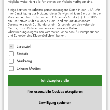
möglicherweise nicht alle Funktionen der Website verfügbar sind.
Einige Services verarbeiten personenbezogene Daten in den USA. Mit
Ihrer Einwilligung zur Nutzung dieser Services willigen Sie auch in die
Verarbeitung Ihrer Daten in den USA gemäß Art. 49 (1) lit. a GDPR
ein. Der EuGH stuft die USA als ein Land mit unzureichendem
Datenschutz nach EU-Standards ein. Es besteht beispielsweise die
Gefahr, dass US-Behörden personenbezogene Daten in
Überwachungsprogrammen verarbeiten, ohne dass für Europäerinnen
und Europäer eine Klagemöglichkeit besteht.
Es folgt eine Liste der Service-Gruppen, für die eine
Essenziell
Der 26. Brustkrebskongress findet als
Vor-Ort-
Statistik
Veranstaltung
im Universitätsklinikum Augsburg
Marketing
statt. Zwei Tage, zwei Leitthemen – und jede
Externe Medien
Menge Raum für Wissen, Begegnung und
Austausch auf Augenhöhe.
Ich akzeptiere alle
Freitag, 09.10.:
Nur essenzielle Cookies akzeptieren
KI im Gesundheitswesen – Möglichkeiten
verstehen, Grenzen erkennen, selbstbestimmt
Einwilligung speichern
nutzen