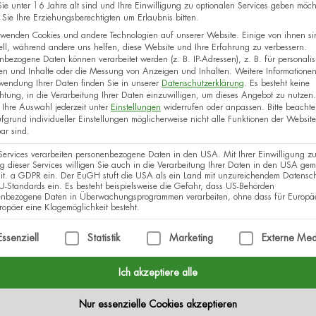
e unter 16 Jahre alt sind und Ihre Einwilligung zu optionalen Services geben möch
Sie Ihre Erziehungsberechtigten um Erlaubnis bitten.
wenden Cookies und andere Technologien auf unserer Website. Einige von ihnen si
ell, während andere uns helfen, diese Website und Ihre Erfahrung zu verbessern.
nbezogene Daten können verarbeitet werden (z. B. IP-Adressen), z. B. für personalisi
en und Inhalte oder die Messung von Anzeigen und Inhalten.
Weitere Informatione
wendung Ihrer Daten finden Sie in unserer
Datenschutzerklärung
.
Es besteht keine
chtung, in die Verarbeitung Ihrer Daten einzuwilligen, um dieses Angebot zu nutzen.
Ihre Auswahl jederzeit unter
Einstellungen
widerrufen oder anpassen.
Bitte beachte
fgrund individueller Einstellungen möglicherweise nicht alle Funktionen der Website
ar sind.
Services verarbeiten personenbezogene Daten in den USA. Mit Ihrer Einwilligung zu
 dieser Services willigen Sie auch in die Verarbeitung Ihrer Daten in den USA gem
lit. a GDPR ein. Der EuGH stuft die USA als ein Land mit unzureichendem Datensc
-Standards ein. Es besteht beispielsweise die Gefahr, dass US-Behörden
enbezogene Daten in Überwachungsprogrammen verarbeiten, ohne dass für Europä
opäer eine Klagemöglichkeit besteht.
lgt eine Liste der Service-Gruppen, für die eine Einwilli
Essenziell
Statistik
Marketing
Externe Med
Ich akzeptiere alle
Nur essenzielle Cookies akzeptieren