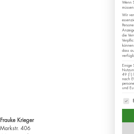
Wenn Si
müssen 
Wir ver
essenzi
Persone
Anzeig
die Ver
Verpfli
können 
dass au
verfügb
Einige 
Nutzung
49 (1) 
nach EU
person
und Eur
Es fo
Frauke Krieger
Markstr. 406