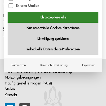
Deutschland
Externe Medien
Telefon:
+49 203 358311
Ich akzeptiere alle
Fax:
+49 203 374529
Nur essenzielle Cookies akzeptieren
E-Mail:
info@dr-maetzig.de
URL:
http://www.dr-maetzig.de/
Einwilligung speichern
Individuelle Datenschutz-Präferenzen
Präferenzen
Datenschutzerklärung
Impressum
AGB
|
Impressum
|
Datenschutzerklärung
Nutzungsbedingungen
Häufig gestellte Fragen (FAQ)
Stellen
Kontakt