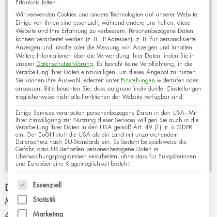
Erlaubnis bitten.
Wir verwenden Cookies und andere Technologien auf unserer Website.
Einige von ihnen sind essenziell, während andere uns helfen, diese
Website und Ihre Erfahrung zu verbessern.
Personenbezogene Daten
können verarbeitet werden (z. B. IP-Adressen), z. B. für personalisierte
Anzeigen und Inhalte oder die Messung von Anzeigen und Inhalten.
Weitere Informationen über die Verwendung Ihrer Daten finden Sie in
unserer
Datenschutzerklärung
.
Es besteht keine Verpflichtung, in die
Verarbeitung Ihrer Daten einzuwilligen, um dieses Angebot zu nutzen.
Sie können Ihre Auswahl jederzeit unter
Einstellungen
widerrufen oder
anpassen.
Bitte beachten Sie, dass aufgrund individueller Einstellungen
möglicherweise nicht alle Funktionen der Website verfügbar sind.
Einige Services verarbeiten personenbezogene Daten in den USA. Mit
Ihrer Einwilligung zur Nutzung dieser Services willigen Sie auch in die
Verarbeitung Ihrer Daten in den USA gemäß Art. 49 (1) lit. a GDPR
ein. Der EuGH stuft die USA als ein Land mit unzureichendem
Datenschutz nach EU-Standards ein. Es besteht beispielsweise die
Gefahr, dass US-Behörden personenbezogene Daten in
Überwachungsprogrammen verarbeiten, ohne dass für Europäerinnen
und Europäer eine Klagemöglichkeit besteht.
Es folgt eine Liste der Service-Gruppen, für die eine
Essenziell
Dr. med. Reini Michael Mätzig
Statistik
Mülheimer Str. 68
47057
Duisburg
Marketing