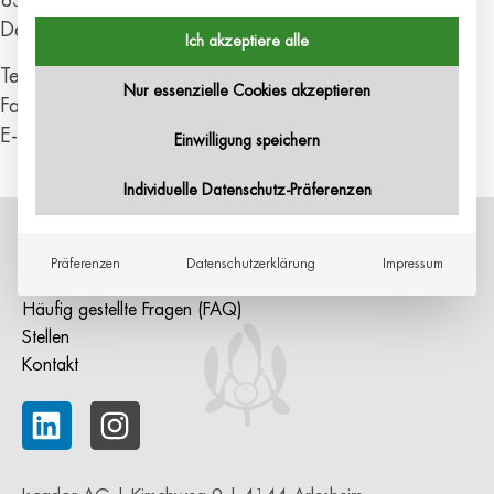
Deutschland
Ich akzeptiere alle
Telefon:
+49 8051 4930
Nur essenzielle Cookies akzeptieren
Fax:
+49 8051 3089766
E-Mail:
gudula@knerr-stauffenberg.de
Einwilligung speichern
Individuelle Datenschutz-Präferenzen
AGB
|
Impressum
|
Datenschutzerklärung
Präferenzen
Datenschutzerklärung
Impressum
Nutzungsbedingungen
Häufig gestellte Fragen (FAQ)
Stellen
Kontakt