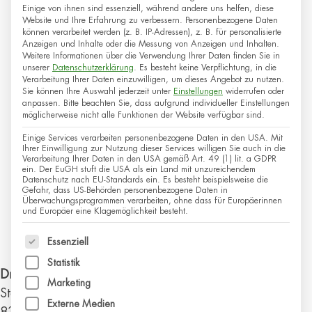
Einige von ihnen sind essenziell, während andere uns helfen, diese
Website und Ihre Erfahrung zu verbessern.
Personenbezogene Daten
können verarbeitet werden (z. B. IP-Adressen), z. B. für personalisierte
Anzeigen und Inhalte oder die Messung von Anzeigen und Inhalten.
Weitere Informationen über die Verwendung Ihrer Daten finden Sie in
unserer
Datenschutzerklärung
.
Es besteht keine Verpflichtung, in die
Verarbeitung Ihrer Daten einzuwilligen, um dieses Angebot zu nutzen.
Sie können Ihre Auswahl jederzeit unter
Einstellungen
widerrufen oder
anpassen.
Bitte beachten Sie, dass aufgrund individueller Einstellungen
möglicherweise nicht alle Funktionen der Website verfügbar sind.
Einige Services verarbeiten personenbezogene Daten in den USA. Mit
Ihrer Einwilligung zur Nutzung dieser Services willigen Sie auch in die
Verarbeitung Ihrer Daten in den USA gemäß Art. 49 (1) lit. a GDPR
ein. Der EuGH stuft die USA als ein Land mit unzureichendem
Datenschutz nach EU-Standards ein. Es besteht beispielsweise die
Gefahr, dass US-Behörden personenbezogene Daten in
Überwachungsprogrammen verarbeiten, ohne dass für Europäerinnen
und Europäer eine Klagemöglichkeit besteht.
Es folgt eine Liste der Service-Gruppen, für die eine
Essenziell
Statistik
Dr. med. Gudula Knerr-Stauffenberg
Marketing
Staffelsteinweg 14
Externe Medien
83209
Prien am Chiemsee