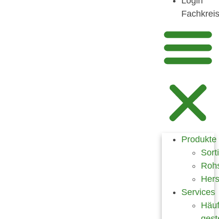
Login
Fachkrei
Produkte
Sort
Rohs
Hers
Services
Häuf
gest