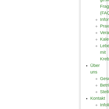
Fra
(FA
Info
Prax
Vera
Kale
Leb
mit
Kre
Über
uns
Gesc
Betr
Stel
Kontakt
Infol