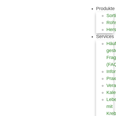
Produkte
Sort
Rohs
Hers
Services
Häuf
gest
Fra
(FA
Info
Prax
Vera
Kale
Leb
mit
Kre