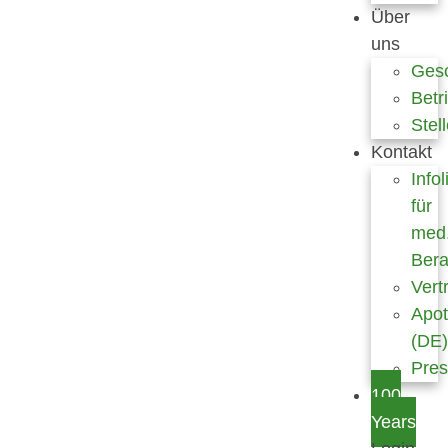
Über
uns
Gesc
Betr
Stel
Kontakt
Infol
für
med
Bera
Vert
Apo
(DE)
Pre
100
Years