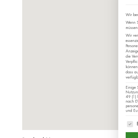
Wir ben
Wenn Si
müssen 
Wir ver
essenzi
Persone
Anzeig
die Ver
Verpfli
können 
dass au
verfügb
Einige 
Nutzung
49 (1) 
nach EU
person
und Eur
Es fo