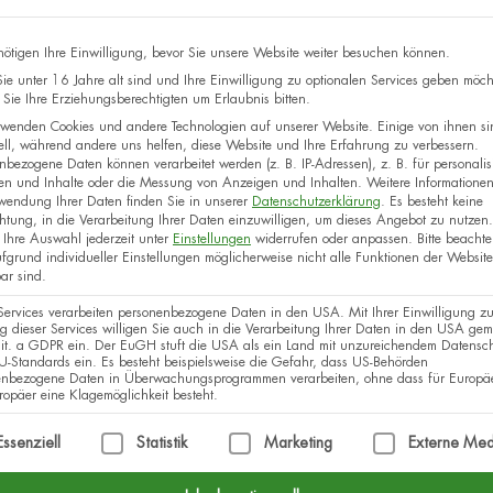
ötigen Ihre Einwilligung, bevor Sie unsere Website weiter besuchen können.
e unter 16 Jahre alt sind und Ihre Einwilligung zu optionalen Services geben möch
Sie Ihre Erziehungsberechtigten um Erlaubnis bitten.
wenden Cookies und andere Technologien auf unserer Website. Einige von ihnen si
ell, während andere uns helfen, diese Website und Ihre Erfahrung zu verbessern.
nbezogene Daten können verarbeitet werden (z. B. IP-Adressen), z. B. für personalisi
en und Inhalte oder die Messung von Anzeigen und Inhalten.
Weitere Informatione
wendung Ihrer Daten finden Sie in unserer
Datenschutzerklärung
.
Es besteht keine
chtung, in die Verarbeitung Ihrer Daten einzuwilligen, um dieses Angebot zu nutzen.
Ihre Auswahl jederzeit unter
Einstellungen
widerrufen oder anpassen.
Bitte beachte
fgrund individueller Einstellungen möglicherweise nicht alle Funktionen der Website
ar sind.
Services verarbeiten personenbezogene Daten in den USA. Mit Ihrer Einwilligung zu
 dieser Services willigen Sie auch in die Verarbeitung Ihrer Daten in den USA gem
lit. a GDPR ein. Der EuGH stuft die USA als ein Land mit unzureichendem Datensc
-Standards ein. Es besteht beispielsweise die Gefahr, dass US-Behörden
enbezogene Daten in Überwachungsprogrammen verarbeiten, ohne dass für Europä
opäer eine Klagemöglichkeit besteht.
lgt eine Liste der Service-Gruppen, für die eine Einwilli
Essenziell
Statistik
Marketing
Externe Med