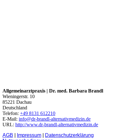
Allgemeinarztpraxis | Dr. med. Barbara Brandl
Wieningerstr. 10
85221
Dachau
Deutschland
Telefon:
+49 8131 612210
E-Mail:
info@dr-brandl-alternativmedizin.de
URL:
http://www.dr-brandl-alternativmedizin.de
AGB
|
Impressum
|
Datenschutzerklärung