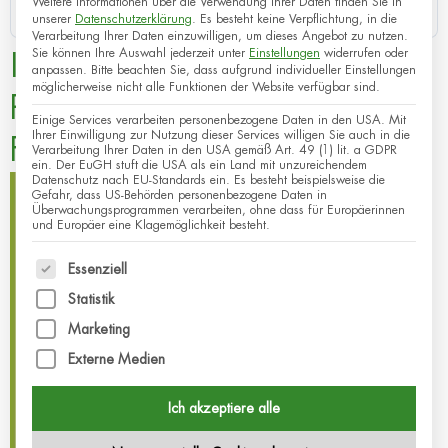
Weitere Informationen über die Verwendung Ihrer Daten finden Sie in
Zuletzt aktualisiert
12.09.2024
unserer
Datenschutzerklärung
.
Es besteht keine Verpflichtung, in die
Verarbeitung Ihrer Daten einzuwilligen, um dieses Angebot zu nutzen.
Sie können Ihre Auswahl jederzeit unter
Einstellungen
widerrufen oder
ISCADOR: Studienlage beim
anpassen.
Bitte beachten Sie, dass aufgrund individueller Einstellungen
möglicherweise nicht alle Funktionen der Website verfügbar sind.
Pankreaskarzinom für
Einige Services verarbeiten personenbezogene Daten in den USA. Mit
Ihrer Einwilligung zur Nutzung dieser Services willigen Sie auch in die
Fachkreise
Verarbeitung Ihrer Daten in den USA gemäß Art. 49 (1) lit. a GDPR
ein. Der EuGH stuft die USA als ein Land mit unzureichendem
Datenschutz nach EU-Standards ein. Es besteht beispielsweise die
fb-de-de
Gefahr, dass US-Behörden personenbezogene Daten in
Überwachungsprogrammen verarbeiten, ohne dass für Europäerinnen
und Europäer eine Klagemöglichkeit besteht.
Es folgt eine Liste der Service-Gruppen, für die eine
Essenziell
Statistik
Marketing
Externe Medien
Ich akzeptiere alle