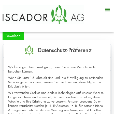
Download
Datenschutz-Präferenz
Version
F_SF-PankreasCa_CH_DE_de_3.0_03.2023
Download
132
Wir benötigen Ihre Einwilligung, bevor Sie unsere Website weiter
besuchen können.
Dateigröße
674 kB
Wenn Sie unter 16 Jahre alt sind und Ihre Einwilligung zu optionalen
Services geben möchten, müssen Sie Ihre Erziehungsberechtigten um
Erlaubnis bitten.
Datei-Anzahl
1
Wir verwenden Cookies und andere Technologien auf unserer Website.
Einige von ihnen sind essenziell, während andere uns helfen, diese
Website und Ihre Erfahrung zu verbessern.
Personenbezogene Daten
Erstellungsdatum
13.04.2022
können verarbeitet werden (z. B. IP-Adressen), z. B. für personalisierte
Anzeigen und Inhalte oder die Messung von Anzeigen und Inhalten.