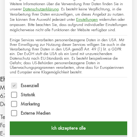
Weitere Informationen über die Verwendung Ihrer Daten finden Sie in
unserer
Datenschutzerklärung
.
Es besteht keine Verpflichtung, in die
Verarbeitung Ihrer Daten einzuwilligen, um dieses Angebot zu nutzen.
Sie können Ihre Auswahl jederzeit unter
Einstellungen
widerrufen oder
anpassen.
Bitte beachten Sie, dass aufgrund individueller Einstellungen
möglicherweise nicht alle Funktionen der Website verfügbar sind.
Einige Services verarbeiten personenbezogene Daten in den USA. Mit
Ihrer Einwilligung zur Nutzung dieser Services willigen Sie auch in die
Verarbeitung Ihrer Daten in den USA gemäß Art. 49 (1) lit. a GDPR
ein. Der EuGH stuft die USA als ein Land mit unzureichendem
Datenschutz nach EU-Standards ein. Es besteht beispielsweise die
Gefahr, dass US-Behörden personenbezogene Daten in
Überwachungsprogrammen verarbeiten, ohne dass für Europäerinnen
und Europäer eine Klagemöglichkeit besteht.
Elvira Graf
Es folgt eine Liste der Service-Gruppen, für die eine
Essenziell
Mühltorstr. 27
Statistik
67245
Lambsheim
Deutschland
Marketing
Externe Medien
Telefon:
+49 6233 346674
Fax:
+49 6233 346673
Ich akzeptiere alle
E-Mail:
info@naturheilpraxis-elvira-graf.de