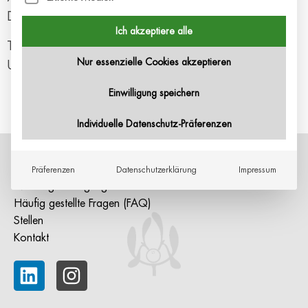
Deutschland
Ich akzeptiere alle
Telefon:
+49 711 997988310
Nur essenzielle Cookies akzeptieren
URL:
https://az-ostend.de/
Einwilligung speichern
Individuelle Datenschutz-Präferenzen
AGB
|
Impressum
|
Datenschutzerklärung
Präferenzen
Datenschutzerklärung
Impressum
Nutzungsbedingungen
Häufig gestellte Fragen (FAQ)
Stellen
Kontakt