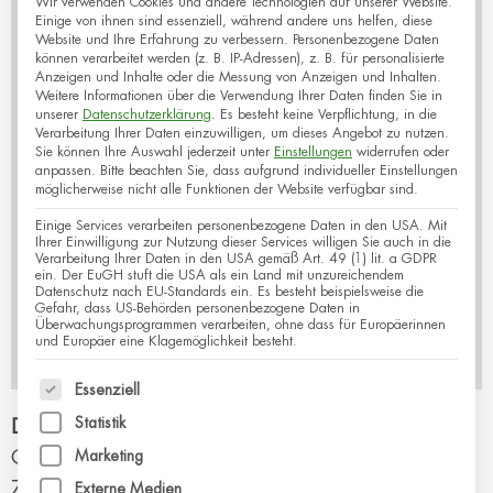
Wir verwenden Cookies und andere Technologien auf unserer Website.
Einige von ihnen sind essenziell, während andere uns helfen, diese
Website und Ihre Erfahrung zu verbessern.
Personenbezogene Daten
können verarbeitet werden (z. B. IP-Adressen), z. B. für personalisierte
Anzeigen und Inhalte oder die Messung von Anzeigen und Inhalten.
Weitere Informationen über die Verwendung Ihrer Daten finden Sie in
unserer
Datenschutzerklärung
.
Es besteht keine Verpflichtung, in die
Verarbeitung Ihrer Daten einzuwilligen, um dieses Angebot zu nutzen.
Sie können Ihre Auswahl jederzeit unter
Einstellungen
widerrufen oder
anpassen.
Bitte beachten Sie, dass aufgrund individueller Einstellungen
möglicherweise nicht alle Funktionen der Website verfügbar sind.
Einige Services verarbeiten personenbezogene Daten in den USA. Mit
Ihrer Einwilligung zur Nutzung dieser Services willigen Sie auch in die
Verarbeitung Ihrer Daten in den USA gemäß Art. 49 (1) lit. a GDPR
ein. Der EuGH stuft die USA als ein Land mit unzureichendem
Datenschutz nach EU-Standards ein. Es besteht beispielsweise die
Gefahr, dass US-Behörden personenbezogene Daten in
Überwachungsprogrammen verarbeiten, ohne dass für Europäerinnen
und Europäer eine Klagemöglichkeit besteht.
Es folgt eine Liste der Service-Gruppen, für die eine
Essenziell
Statistik
Dr. med. Christina Kessler
Ostendstr. 90
Marketing
70188
Stuttgart
Externe Medien